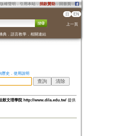
版權聲明
．
引用本站
．
捐款贊助
．
回首頁
．
日
EN
上一頁
佛典
．
語言教學
．
相關連結
詢歷史
．
使用說明
法鼓文理學院 http://www.dila.edu.tw/
提供