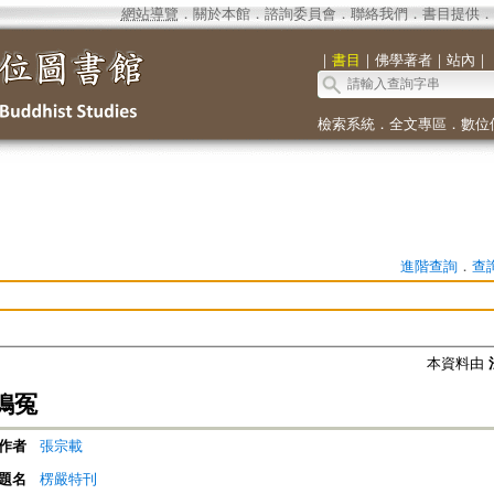
網站導覽
．
關於本館
．
諮詢委員會
．
聯絡我們
．
書目提供
．
｜
書目
｜
佛學著者
｜
站內
｜
檢索系統
．
全文專區
．
數位
進階查詢
．
查
本資料由
鳴冤
作者
張宗載
題名
楞嚴特刊