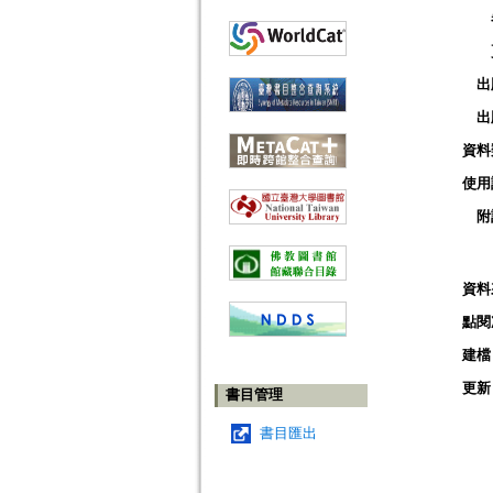
出
出
資料
使用
附
資料
點閱
建檔
更新
書目管理
書目匯出