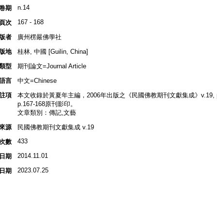
n.14
卷期
167 - 168
頁次
版者
廣州楞嚴佛學社
版地
桂林, 中國 [Guilin, China]
類型
期刊論文=Journal Article
語言
中文=Chinese
註項
本文收錄於黃夏年主編，2006年出版之《民國佛教期刊文獻集成》v.19, p.3
p.167-168原刊影印。
文章類別：傳記,文藝
來源
民國佛教期刊文獻集成 v.19
433
次數
2014.11.01
日期
2023.07.25
日期