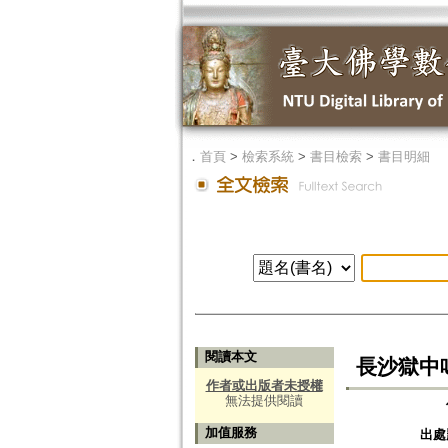
．
首頁
>
檢索系統
>
書目檢索
>
書目明細
閱讀本文
長沙獄中
作者或出版者未授權
無法提供閱讀
加值服務
出處