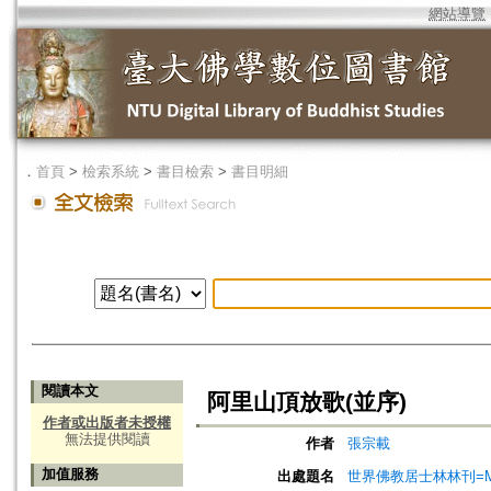
網站導覽
．
首頁
>
檢索系統
>
書目檢索
>
書目明細
閱讀本文
阿里山頂放歌(並序)
作者或出版者未授權
無法提供閱讀
作者
張宗載
加值服務
出處題名
世界佛教居士林林刊=Magazine