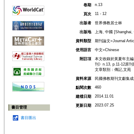
n.13
卷期
11 - 12
頁次
出版者
世界佛教居士林
出版地
上海, 中國 [Shanghai, 
資料類型
期刊論文=Journal Artic
使用語言
中文=Chinese
附註項
本文收錄於黃夏年主編，2
刊》n.13, p.11-12
文章類別：傳記,文苑
資料來源
民國佛教期刊文獻集成 v
460
點閱次數
2014.11.01
建檔日期
2023.07.25
更新日期
書目管理
書目匯出