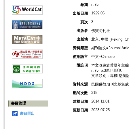
n.75
卷期
1929.05
出版日期
3
頁次
出版者
佛寶旬刊社
出版地
北京, 中國 [Peking, Ch
資料類型
期刊論文=Journal Artic
使用語言
中文=Chinese
附註項
本文收錄於黃夏年主編，2
n.75, p.3原刊影印。
文章類別：專欄,慈航
資料來源
民國佛教期刊文獻集成補編
318
點閱次數
2014.11.01
建檔日期
書目管理
2023.07.25
更新日期
書目匯出