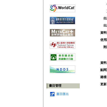
出
出
資料
使用
附
資料
點閱
建檔
更新
書目管理
書目匯出