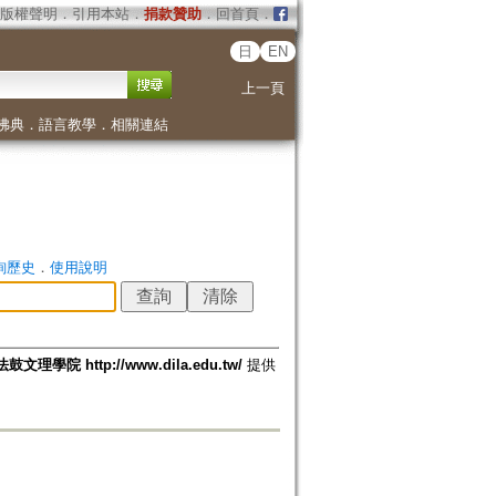
版權聲明
．
引用本站
．
捐款贊助
．
回首頁
．
日
EN
上一頁
佛典
．
語言教學
．
相關連結
詢歷史
．
使用說明
法鼓文理學院 http://www.dila.edu.tw/
提供