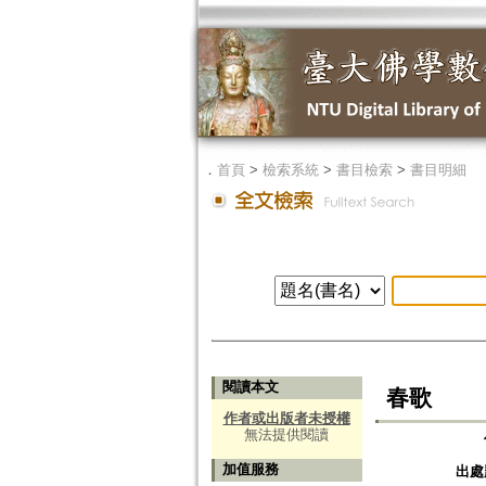
．
首頁
>
檢索系統
>
書目檢索
>
書目明細
閱讀本文
春歌
作者或出版者未授權
無法提供閱讀
加值服務
出處