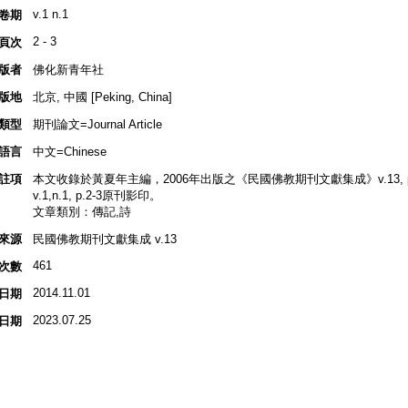
v.1 n.1
卷期
2 - 3
頁次
版者
佛化新青年社
版地
北京, 中國 [Peking, China]
類型
期刊論文=Journal Article
語言
中文=Chinese
註項
本文收錄於黃夏年主編，2006年出版之《民國佛教期刊文獻集成》v.13, p
v.1,n.1, p.2-3原刊影印。
文章類別：傳記,詩
來源
民國佛教期刊文獻集成 v.13
461
次數
2014.11.01
日期
2023.07.25
日期