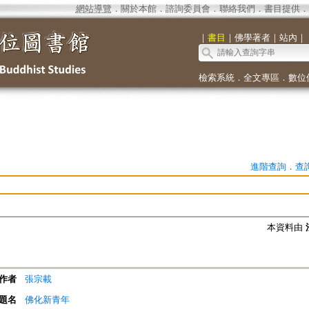
網站導覽
．
關於本館
．
諮詢委員會
．
聯絡我們
．
書目提供
．
｜
書目
｜
佛學著者
｜
站內
｜
檢索系統
．
全文專區
．
數位
進階查詢
．
查
本資料由
作者
張宗載
題名
佛化新青年