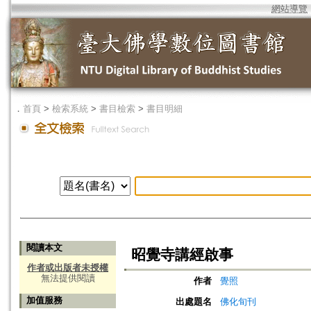
網站導覽
．
首頁
>
檢索系統
>
書目檢索
>
書目明細
閱讀本文
昭覺寺講經啟事
作者或出版者未授權
無法提供閱讀
作者
覺照
加值服務
出處題名
佛化旬刊