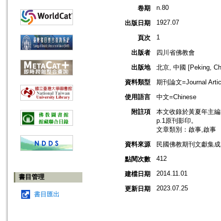
n.80
卷期
1927.07
出版日期
1
頁次
出版者
四川省佛教會
出版地
北京, 中國 [Peking, Ch
資料類型
期刊論文=Journal Artic
使用語言
中文=Chinese
附註項
本文收錄於黃夏年主編，20
p.1原刊影印。
文章類別：啟事,啟事
資料來源
民國佛教期刊文獻集成 v
412
點閱次數
2014.11.01
建檔日期
書目管理
2023.07.25
更新日期
書目匯出