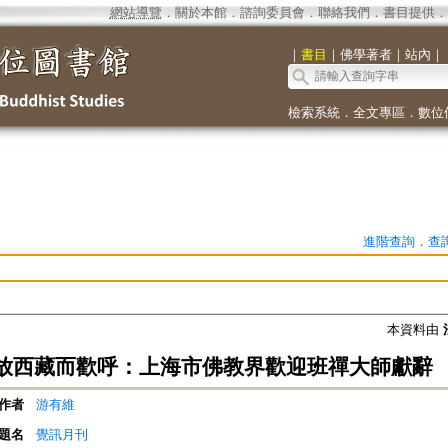
網站導覽
．
關於本館
．
諮詢委員會
．
聯絡我們
．
書目提供
．
｜
書目
｜
佛學著者
｜
站內
｜
檢索系統
．
全文專區
．
數位
進階查詢
．
查
本資料由
放西藏而歡呼：上海市佛教界歡迎班禪大師獻辭
作者
游有維
題名
覺訊月刊