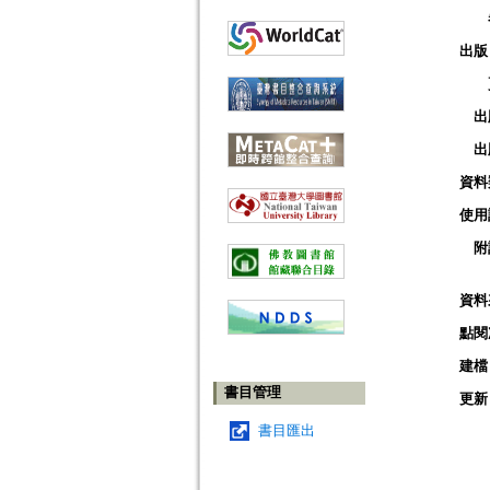
出版
出
出
資料
使用
附
資料
點閱
建檔
書目管理
更新
書目匯出