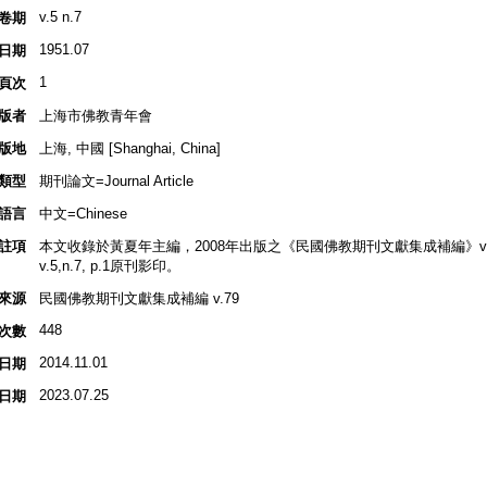
v.5 n.7
卷期
1951.07
日期
1
頁次
版者
上海市佛教青年會
版地
上海, 中國 [Shanghai, China]
類型
期刊論文=Journal Article
語言
中文=Chinese
註項
本文收錄於黃夏年主編，2008年出版之《民國佛教期刊文獻集成補編》v.79, 
v.5,n.7, p.1原刊影印。
來源
民國佛教期刊文獻集成補編 v.79
448
次數
2014.11.01
日期
2023.07.25
日期