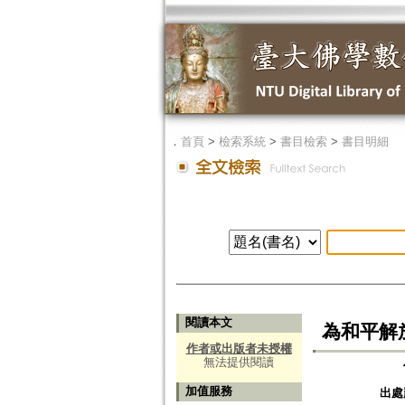
．
首頁
>
檢索系統
>
書目檢索
>
書目明細
閱讀本文
為和平解
作者或出版者未授權
無法提供閱讀
加值服務
出處