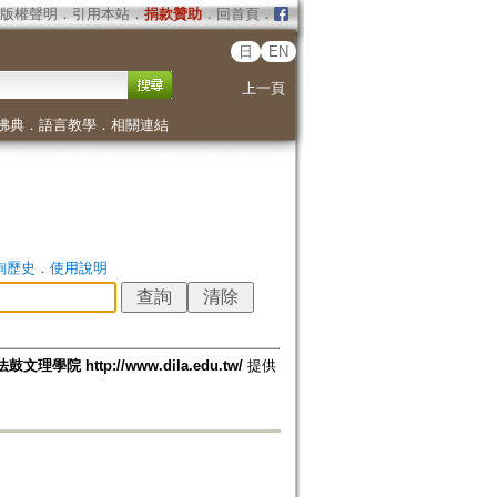
版權聲明
．
引用本站
．
捐款贊助
．
回首頁
．
日
EN
上一頁
佛典
．
語言教學
．
相關連結
詢歷史
．
使用說明
法鼓文理學院 http://www.dila.edu.tw/
提供