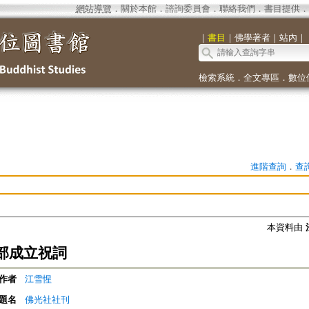
網站導覽
．
關於本館
．
諮詢委員會
．
聯絡我們
．
書目提供
．
｜
書目
｜
佛學著者
｜
站內
｜
檢索系統
．
全文專區
．
數位
進階查詢
．
查
本資料由
部成立祝詞
作者
江雪惺
題名
佛光社社刊