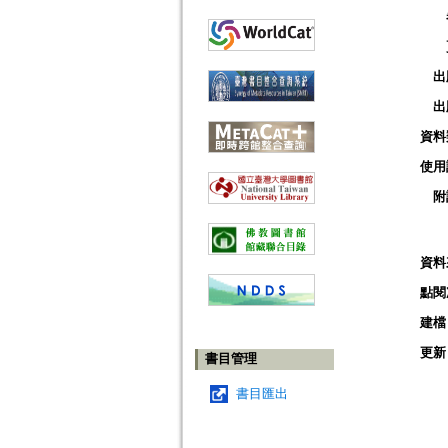
出
出
資料
使用
附
資料
點閱
建檔
更新
書目管理
書目匯出