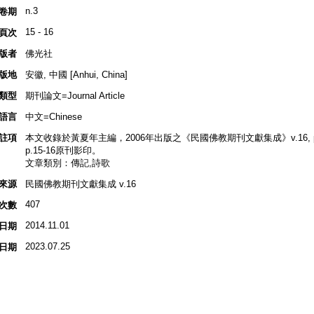
n.3
卷期
15 - 16
頁次
版者
佛光社
版地
安徽, 中國 [Anhui, China]
類型
期刊論文=Journal Article
語言
中文=Chinese
註項
本文收錄於黃夏年主編，2006年出版之《民國佛教期刊文獻集成》v.16, p.
p.15-16原刊影印。
文章類別：傳記,詩歌
來源
民國佛教期刊文獻集成 v.16
407
次數
2014.11.01
日期
2023.07.25
日期