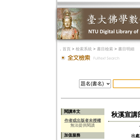
．
首頁
>
檢索系統
>
書目檢索
>
書目明細
閱讀本文
秋溪宣講
作者或出版者未授權
無法提供閱讀
加值服務
出處