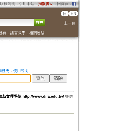
版權聲明
．
引用本站
．
捐款贊助
．
回首頁
．
日
EN
上一頁
佛典
．
語言教學
．
相關連結
詢歷史
．
使用說明
法鼓文理學院 http://www.dila.edu.tw/
提供