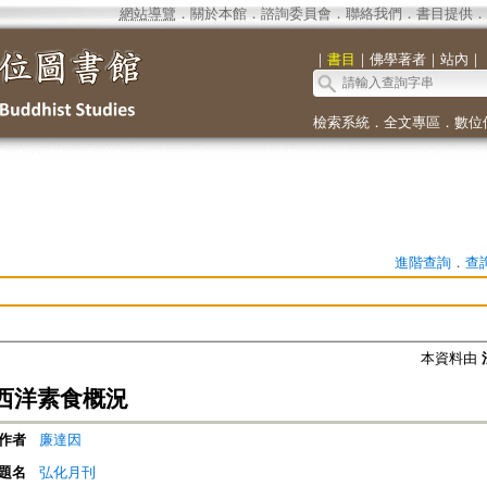
網站導覽
．
關於本館
．
諮詢委員會
．
聯絡我們
．
書目提供
．
｜
書目
｜
佛學著者
｜
站內
｜
檢索系統
．
全文專區
．
數位
進階查詢
．
查
本資料由
西洋素食概況
作者
廉達因
題名
弘化月刊