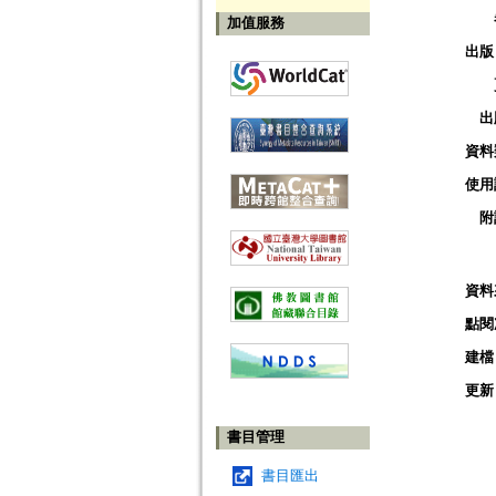
加值服務
出版
出
資料
使用
附
資料
點閱
建檔
更新
書目管理
書目匯出