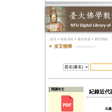
．
首頁
>
檢索系統
>
書目檢索
>
書目明細
閱讀本文
紀錄近代
出處