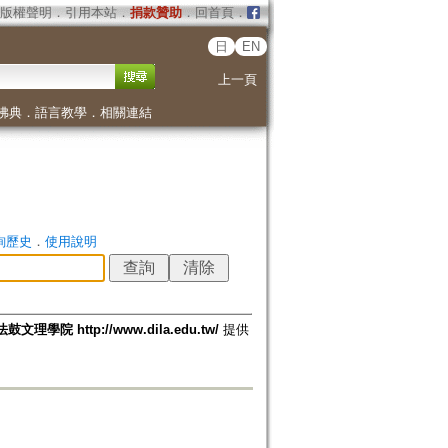
版權聲明
．
引用本站
．
捐款贊助
．
回首頁
．
日
EN
上一頁
佛典
．
語言教學
．
相關連結
詢歷史
．
使用說明
法鼓文理學院 http://www.dila.edu.tw/
提供