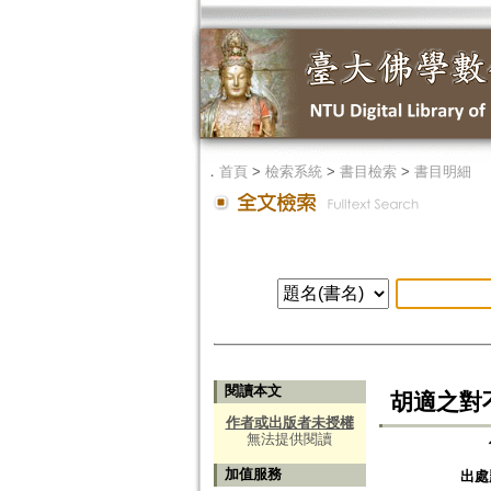
．
首頁
>
檢索系統
>
書目檢索
>
書目明細
閱讀本文
胡適之對
作者或出版者未授權
無法提供閱讀
加值服務
出處