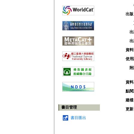
出版
出
出
資料
使用
附
資料
點閱
建檔
書目管理
更新
書目匯出