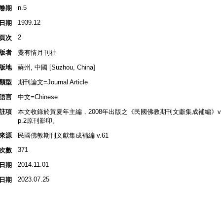
n.5
卷期
1939.12
日期
2
頁次
版者
覺有情月刊社
版地
蘇州, 中國 [Suzhou, China]
類型
期刊論文=Journal Article
語言
中文=Chinese
註項
本文收錄於黃夏年主編，2008年出版之《民國佛教期刊文獻集成補編》v.61, p
p.2原刊影印。
來源
民國佛教期刊文獻集成補編 v.61
371
次數
2014.11.01
日期
2023.07.25
日期