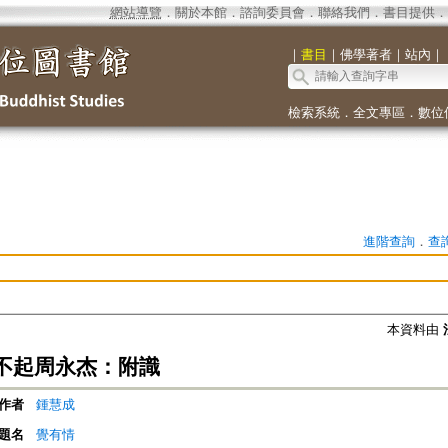
網站導覽
．
關於本館
．
諮詢委員會
．
聯絡我們
．
書目提供
．
｜
書目
｜
佛學著者
｜
站內
｜
檢索系統
．
全文專區
．
數位
進階查詢
．
查
本資料由
不起周永杰：附識
作者
鍾慧成
題名
覺有情