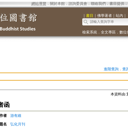
網站導覽
．
關於本館
．
諮詢委員會
．
聯絡我們
．
書目提供
．
｜
書目
｜
佛學著者
｜
站內
｜
檢索系統
．
全文專區
．
數位
進階查詢
．
查
本資料由
者函
作者
游有維
題名
弘化月刊