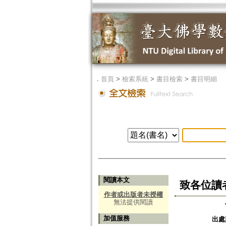
．
首頁
>
檢索系統
>
書目檢索
>
書目明細
閱讀本文
致各位讀
作者或出版者未授權
無法提供閱讀
加值服務
出處