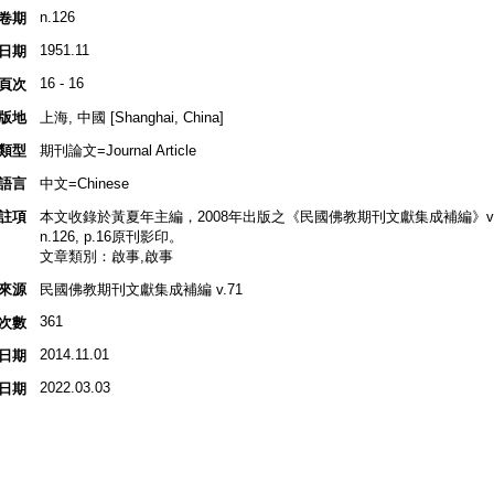
n.126
卷期
1951.11
日期
16 - 16
頁次
版地
上海, 中國 [Shanghai, China]
類型
期刊論文=Journal Article
語言
中文=Chinese
註項
本文收錄於黃夏年主編，2008年出版之《民國佛教期刊文獻集成補編》v.71, 
n.126, p.16原刊影印。
文章類別：啟事,啟事
來源
民國佛教期刊文獻集成補編 v.71
361
次數
2014.11.01
日期
2022.03.03
日期