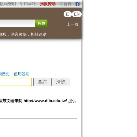
版權聲明
．
引用本站
．
捐款贊助
．
回首頁
．
日
EN
上一頁
佛典
．
語言教學
．
相關連結
詢歷史
．
使用說明
法鼓文理學院 http://www.dila.edu.tw/
提供