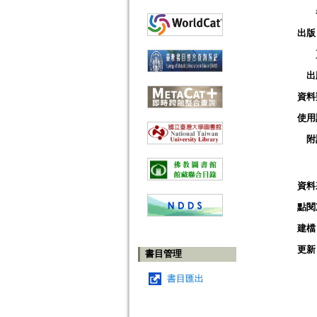
出版
出
資料
使用
附
資料
點閱
建檔
更新
書目管理
書目匯出