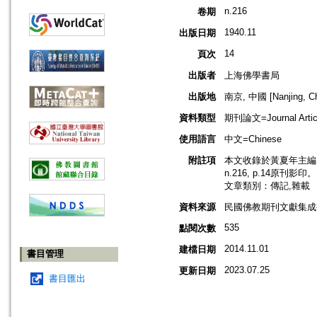
n.216
卷期
1940.11
出版日期
14
頁次
出版者
上海佛學書局
出版地
南京, 中國 [Nanjing, Ch
資料類型
期刊論文=Journal Artic
使用語言
中文=Chinese
附註項
本文收錄於黃夏年主編，2
n.216, p.14原刊影印。
文章類別：傳記,雜載
資料來源
民國佛教期刊文獻集成補編
535
點閱次數
2014.11.01
建檔日期
書目管理
2023.07.25
更新日期
書目匯出