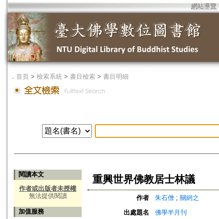
網站導覽
．
首頁
>
檢索系統
>
書目檢索
>
書目明細
閱讀本文
重興世界佛教居士林議
作者或出版者未授權
無法提供閱讀
作者
朱石僧
;
關絅之
加值服務
出處題名
佛學半月刊