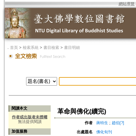
網站導覽
．
首頁
>
檢索系統
>
書目檢索
>
書目明細
閱讀本文
革命與佛化(續完)
作者或出版者未授權
無法提供閱讀
作者
蔣特生
;
趙伯[?]
加值服務
出處題名
佛化旬刊