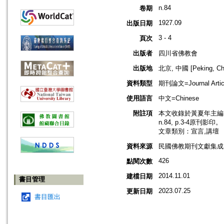
n.84
卷期
1927.09
出版日期
3 - 4
頁次
出版者
四川省佛教會
出版地
北京, 中國 [Peking, Ch
資料類型
期刊論文=Journal Artic
使用語言
中文=Chinese
附註項
本文收錄於黃夏年主編，2
n.84, p.3-4原刊影印。
文章類別：宣言,講壇
資料來源
民國佛教期刊文獻集成 v
426
點閱次數
2014.11.01
建檔日期
書目管理
2023.07.25
更新日期
書目匯出