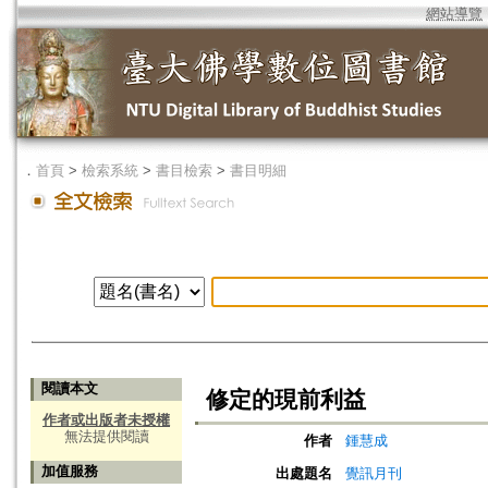
網站導覽
．
首頁
>
檢索系統
>
書目檢索
>
書目明細
閱讀本文
修定的現前利益
作者或出版者未授權
無法提供閱讀
作者
鍾慧成
加值服務
出處題名
覺訊月刊