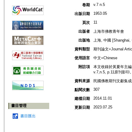
v.7 n.5
卷期
1953.05
出版日期
11
頁次
出版者
上海市佛教青年會
出版地
上海, 中國 [Shanghai, 
資料類型
期刊論文=Journal Artic
使用語言
中文=Chinese
附註項
本文收錄於黃夏年主編，2
v.7,n.5, p.11原刊影印
資料來源
民國佛教期刊文獻集成補編
307
點閱次數
2014.11.01
建檔日期
書目管理
2023.07.25
更新日期
書目匯出