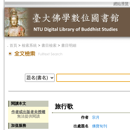
網站導覽
．
首頁
>
檢索系統
>
書目檢索
>
書目明細
閱讀本文
旅行歌
作者或出版者未授權
無法提供閱讀
作者
宗月
加值服務
出處題名
佛寶旬刊