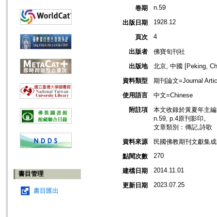
n.59
卷期
1928.12
出版日期
4
頁次
出版者
佛寶旬刊社
出版地
北京, 中國 [Peking, Ch
資料類型
期刊論文=Journal Artic
使用語言
中文=Chinese
附註項
本文收錄於黃夏年主編，2
n.59, p.4原刊影印。
文章類別：傳記,詩歌
資料來源
民國佛教期刊文獻集成補編
270
點閱次數
2014.11.01
建檔日期
書目管理
2023.07.25
更新日期
書目匯出