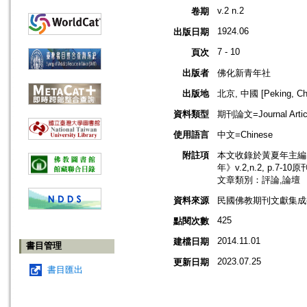
v.2 n.2
卷期
1924.06
出版日期
7 - 10
頁次
出版者
佛化新青年社
出版地
北京, 中國 [Peking, Ch
資料類型
期刊論文=Journal Artic
使用語言
中文=Chinese
附註項
本文收錄於黃夏年主編，2
年》v.2,n.2, p.7-1
文章類別：評論,論壇
資料來源
民國佛教期刊文獻集成補
425
點閱次數
2014.11.01
建檔日期
書目管理
2023.07.25
更新日期
書目匯出