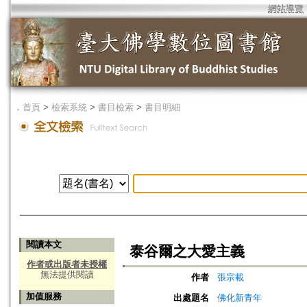
網站導覽
．
首頁
>
檢索系統
>
書目檢索
>
書目明細
閱讀本文
泰谷爾之大愛主義
作者或出版者未授權
無法提供閱讀
作者
張宗載
加值服務
出處題名
佛化新青年