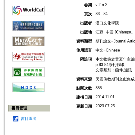
v.2 n.2
卷期
83 - 84
頁次
出版者
漢口文化學院
出版地
江蘇, 中國 [Chiangsu, 
資料類型
期刊論文=Journal Artic
使用語言
中文=Chinese
附註項
本文收錄於黃夏年主編，20
p.83-84原刊影印。
文章類別：函件,通訊
資料來源
民國佛教期刊文獻集成 v
355
點閱次數
2014.11.01
建檔日期
2023.07.25
更新日期
書目管理
書目匯出