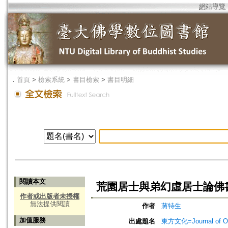
網站導覽
．
首頁
>
檢索系統
>
書目檢索
>
書目明細
閱讀本文
荒園居士與弟幻虛居士論佛
作者或出版者未授權
無法提供閱讀
作者
蔣特生
加值服務
出處題名
東方文化=Journal of Ori