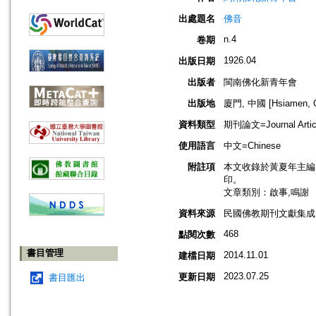
出處題名
佛音
n.4
卷期
1926.04
出版日期
出版者
閩南佛化新青年會
出版地
廈門, 中國 [Hsiamen, C
資料類型
期刊論文=Journal Artic
使用語言
中文=Chinese
附註項
本文收錄於黃夏年主編，2
印。
文章類別：啟事,鳴謝
資料來源
民國佛教期刊文獻集成 v
468
點閱次數
書目管理
2014.11.01
建檔日期
2023.07.25
更新日期
書目匯出