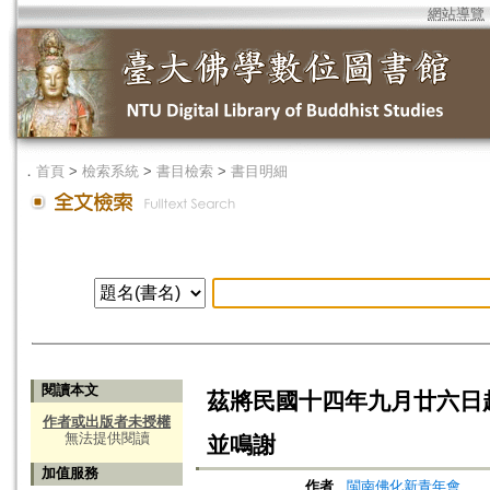
網站導覽
．
首頁
>
檢索系統
>
書目檢索
>
書目明細
閱讀本文
茲將民國十四年九月廿六日
作者或出版者未授權
無法提供閱讀
並鳴謝
加值服務
作者
閩南佛化新青年會