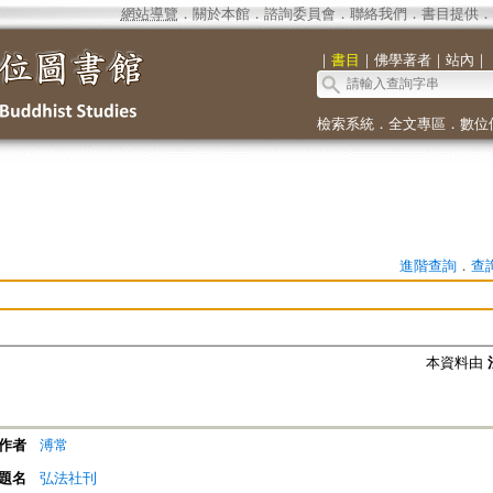
網站導覽
．
關於本館
．
諮詢委員會
．
聯絡我們
．
書目提供
．
｜
書目
｜
佛學著者
｜
站內
｜
檢索系統
．
全文專區
．
數位
進階查詢
．
查
本資料由
作者
溥常
題名
弘法社刊