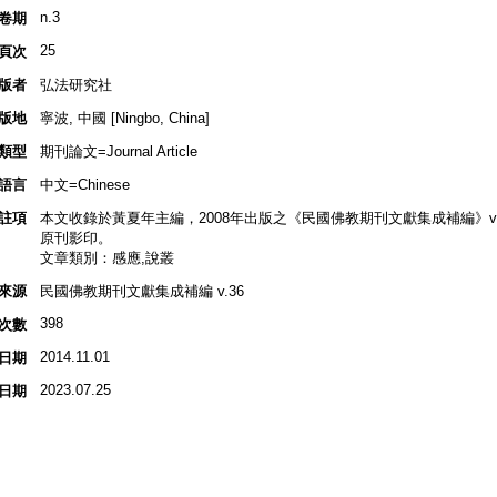
n.3
卷期
25
頁次
版者
弘法研究社
版地
寧波, 中國 [Ningbo, China]
類型
期刊論文=Journal Article
語言
中文=Chinese
註項
本文收錄於黃夏年主編，2008年出版之《民國佛教期刊文獻集成補編》v.36, 
原刊影印。
文章類別：感應,說叢
來源
民國佛教期刊文獻集成補編 v.36
398
次數
2014.11.01
日期
2023.07.25
日期