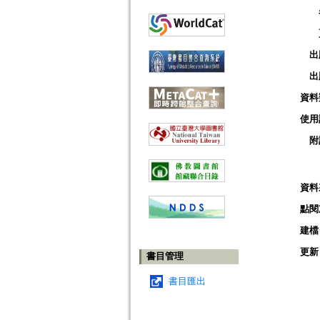
出
出
資料
使用
附
資料
點閱
建檔
更新
書目管理
書目匯出