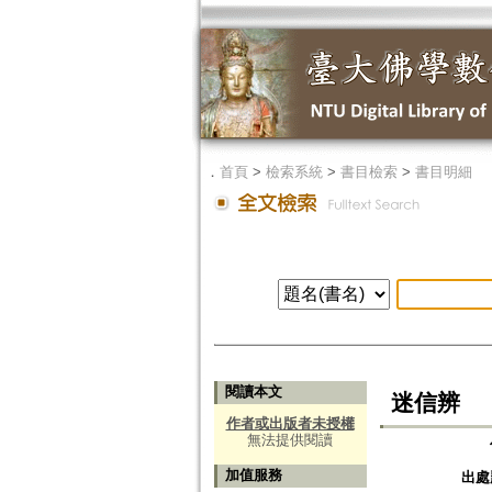
．
首頁
>
檢索系統
>
書目檢索
>
書目明細
閱讀本文
迷信辨
作者或出版者未授權
無法提供閱讀
加值服務
出處