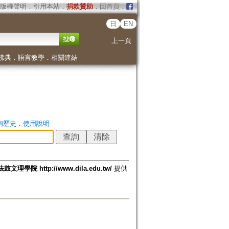
版權聲明
．
引用本站
．
捐款贊助
．
回首頁
．
日
EN
上一頁
佛典
．
語言教學
．
相關連結
詢歷史
．
使用說明
法鼓文理學院 http://www.dila.edu.tw/
提供