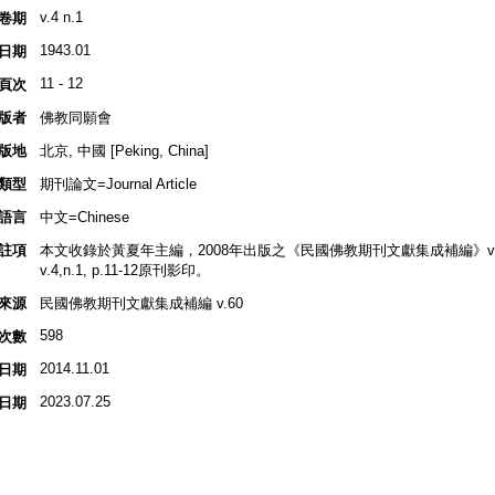
v.4 n.1
卷期
1943.01
日期
11 - 12
頁次
版者
佛教同願會
版地
北京, 中國 [Peking, China]
類型
期刊論文=Journal Article
語言
中文=Chinese
註項
本文收錄於黃夏年主編，2008年出版之《民國佛教期刊文獻集成補編》v.60, p
v.4,n.1, p.11-12原刊影印。
來源
民國佛教期刊文獻集成補編 v.60
598
次數
2014.11.01
日期
2023.07.25
日期