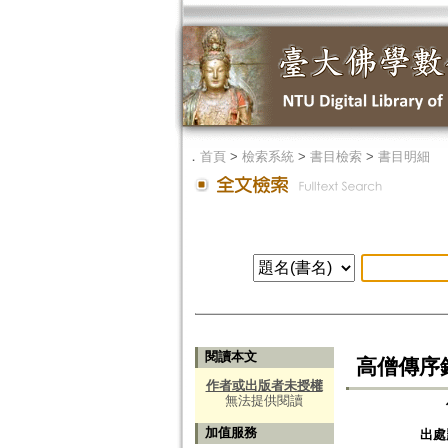
．
首頁
>
檢索系統
>
書目檢索
>
書目明細
閱讀本文
高僧傳序錄
作者或出版者未授權
無法提供閱讀
加值服務
出處