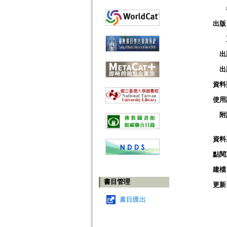
出版
出
出
資料
使用
附
資料
點閱
建檔
書目管理
更新
書目匯出