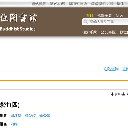
網站導覽
．
關於本館
．
諮詢委員會
．
聯絡我們
．
書目提供
．
｜
書目
｜
佛學著者
｜
站內
｜
檢索系統
．
全文專區
．
數位
進階查詢
．
查
本資料由
注(四)
作者
周叔迦
;
釋慧皎
;
蘇公望
題名
同願