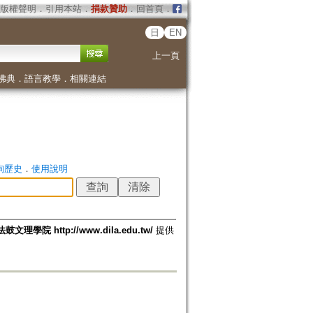
版權聲明
．
引用本站
．
捐款贊助
．
回首頁
．
日
EN
上一頁
佛典
．
語言教學
．
相關連結
詢歷史
．
使用說明
法鼓文理學院 http://www.dila.edu.tw/
提供