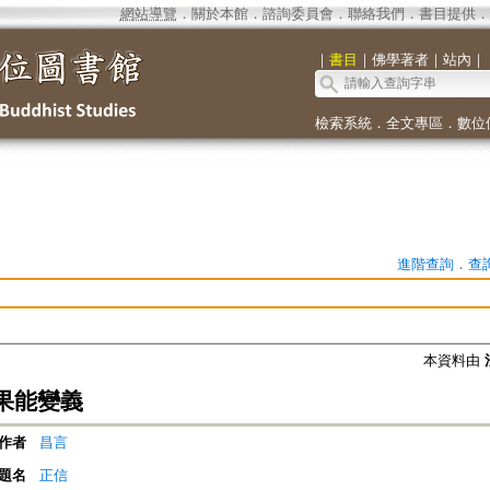
網站導覽
．
關於本館
．
諮詢委員會
．
聯絡我們
．
書目提供
．
｜
書目
｜
佛學著者
｜
站內
｜
檢索系統
．
全文專區
．
數位
進階查詢
．
查
本資料由
果能變義
作者
昌言
題名
正信