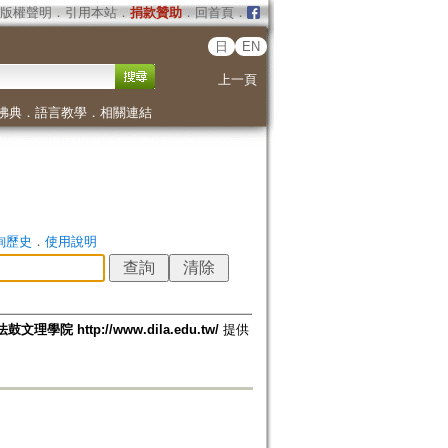
版權聲明
．
引用本站
．
捐款贊助
．
回首頁
．
日
EN
上一頁
佛典
．
語言教學
．
相關連結
詢歷史
．
使用說明
法鼓文理學院 http://www.dila.edu.tw/
提供