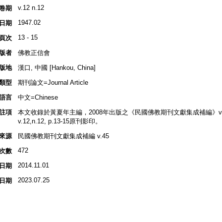
v.12 n.12
卷期
1947.02
日期
13 - 15
頁次
版者
佛教正信會
版地
漢口, 中國 [Hankou, China]
類型
期刊論文=Journal Article
語言
中文=Chinese
註項
本文收錄於黃夏年主編，2008年出版之《民國佛教期刊文獻集成補編》v.45, p
v.12,n.12, p.13-15原刊影印。
來源
民國佛教期刊文獻集成補編 v.45
472
次數
2014.11.01
日期
2023.07.25
日期