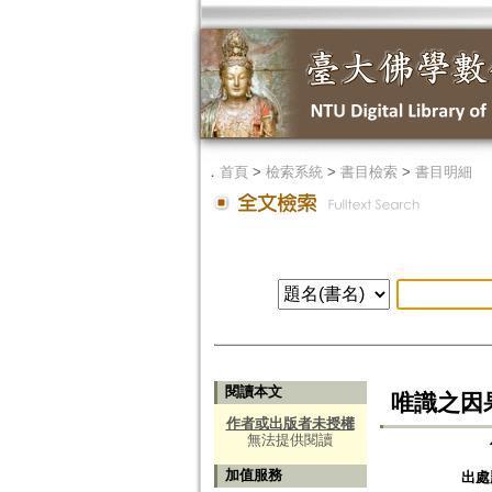
．
首頁
>
檢索系統
>
書目檢索
>
書目明細
閱讀本文
唯識之因
作者或出版者未授權
無法提供閱讀
加值服務
出處