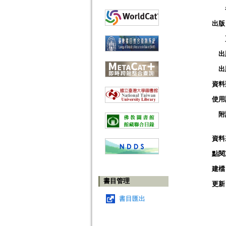
出版
出
出
資料
使用
附
資料
點閱
建檔
書目管理
更新
書目匯出