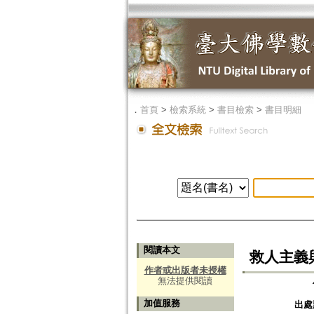
．
首頁
>
檢索系統
>
書目檢索
>
書目明細
閱讀本文
救人主義
作者或出版者未授權
無法提供閱讀
加值服務
出處