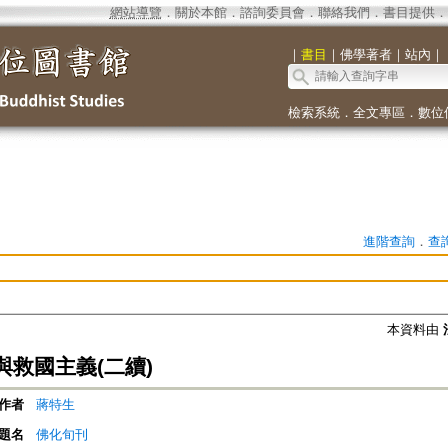
網站導覽
．
關於本館
．
諮詢委員會
．
聯絡我們
．
書目提供
．
｜
書目
｜
佛學著者
｜
站內
｜
檢索系統
．
全文專區
．
數位
進階查詢
．
查
本資料由
與救國主義(二續)
作者
蔣特生
題名
佛化旬刊