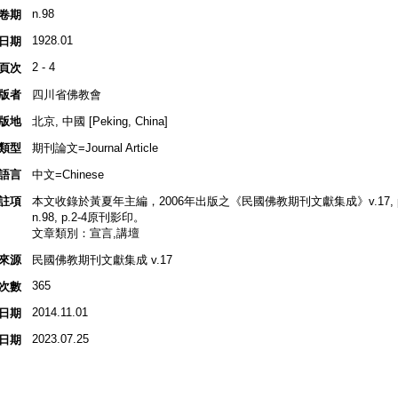
n.98
卷期
1928.01
日期
2 - 4
頁次
版者
四川省佛教會
版地
北京, 中國 [Peking, China]
類型
期刊論文=Journal Article
語言
中文=Chinese
註項
本文收錄於黃夏年主編，2006年出版之《民國佛教期刊文獻集成》v.17, p.4
n.98, p.2-4原刊影印。
文章類別：宣言,講壇
來源
民國佛教期刊文獻集成 v.17
365
次數
2014.11.01
日期
2023.07.25
日期