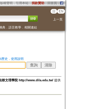
版權聲明
．
引用本站
．
捐款贊助
．
回首頁
．
日
EN
上一頁
佛典
．
語言教學
．
相關連結
詢歷史
．
使用說明
法鼓文理學院 http://www.dila.edu.tw/
提供