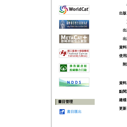
出版
出
出
資料
使用
附
資料
點閱
建檔
書目管理
更新
書目匯出