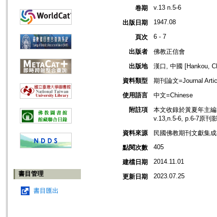
v.13 n.5-6
卷期
1947.08
出版日期
6 - 7
頁次
出版者
佛教正信會
出版地
漢口, 中國 [Hankou, Ch
資料類型
期刊論文=Journal Artic
使用語言
中文=Chinese
附註項
本文收錄於黃夏年主編，2
v.13,n.5-6, p.6-7原
資料來源
民國佛教期刊文獻集成補編
405
點閱次數
2014.11.01
建檔日期
書目管理
2023.07.25
更新日期
書目匯出