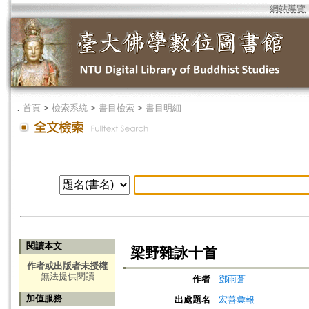
網站導覽
．
首頁
>
檢索系統
>
書目檢索
>
書目明細
閱讀本文
梁野雜詠十首
作者或出版者未授權
無法提供閱讀
作者
鄧雨蒼
加值服務
出處題名
宏善彙報