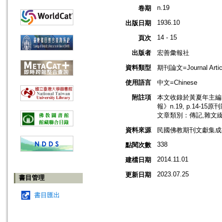
n.19
卷期
1936.10
出版日期
14 - 15
頁次
出版者
宏善彙報社
資料類型
期刊論文=Journal Artic
使用語言
中文=Chinese
附註項
本文收錄於黃夏年主編，2
報》n.19, p.14-15
文章類別：傳記,雜文
資料來源
民國佛教期刊文獻集成補編
338
點閱次數
2014.11.01
建檔日期
2023.07.25
更新日期
書目管理
書目匯出