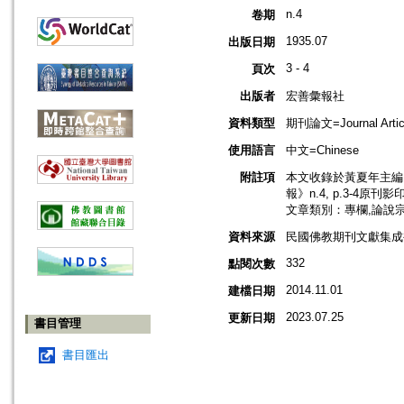
n.4
卷期
1935.07
出版日期
3 - 4
頁次
出版者
宏善彙報社
資料類型
期刊論文=Journal Artic
使用語言
中文=Chinese
附註項
本文收錄於黃夏年主編，2
報》n.4, p.3-4原刊影
文章類別：專欄,論說
資料來源
民國佛教期刊文獻集成補編
332
點閱次數
2014.11.01
建檔日期
2023.07.25
更新日期
書目管理
書目匯出