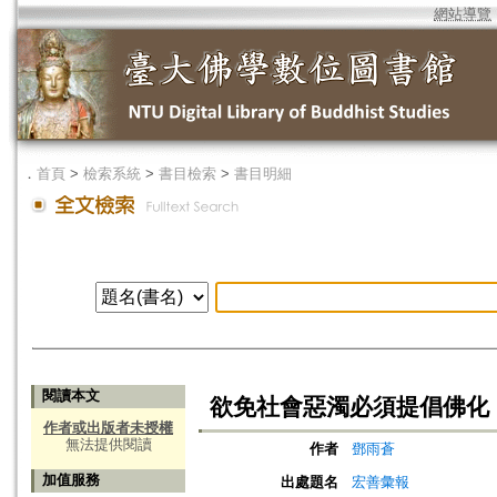
網站導覽
．
首頁
>
檢索系統
>
書目檢索
>
書目明細
閱讀本文
欲免社會惡濁必須提倡佛化
作者或出版者未授權
無法提供閱讀
作者
鄧雨蒼
加值服務
出處題名
宏善彙報