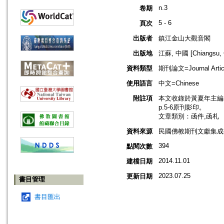
n.3
卷期
5 - 6
頁次
出版者
鎮江金山大觀音閣
出版地
江蘇, 中國 [Chiangsu, 
資料類型
期刊論文=Journal Artic
使用語言
中文=Chinese
附註項
本文收錄於黃夏年主編，2
p.5-6原刊影印。
文章類別：函件,函札
資料來源
民國佛教期刊文獻集成補編
394
點閱次數
2014.11.01
建檔日期
2023.07.25
更新日期
書目管理
書目匯出