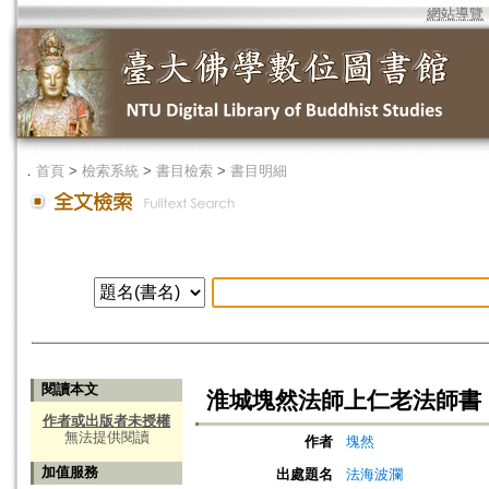
網站導覽
．
首頁
>
檢索系統
>
書目檢索
>
書目明細
閱讀本文
淮城塊然法師上仁老法師書
作者或出版者未授權
無法提供閱讀
作者
塊然
加值服務
出處題名
法海波瀾