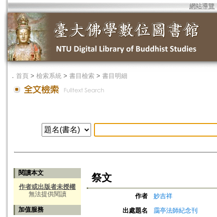
網站導覽
．
首頁
>
檢索系統
>
書目檢索
>
書目明細
閱讀本文
祭文
作者或出版者未授權
無法提供閱讀
作者
妙吉祥
加值服務
出處題名
靄亭法師紀念刊