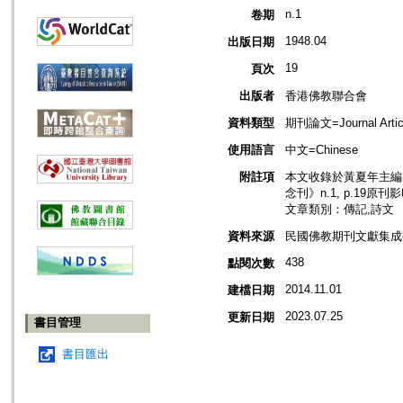
n.1
卷期
1948.04
出版日期
19
頁次
出版者
香港佛教聯合會
資料類型
期刊論文=Journal Artic
使用語言
中文=Chinese
附註項
本文收錄於黃夏年主編，2
念刊》n.1, p.19原刊
文章類別：傳記,詩文
資料來源
民國佛教期刊文獻集成補編
438
點閱次數
2014.11.01
建檔日期
2023.07.25
更新日期
書目管理
書目匯出