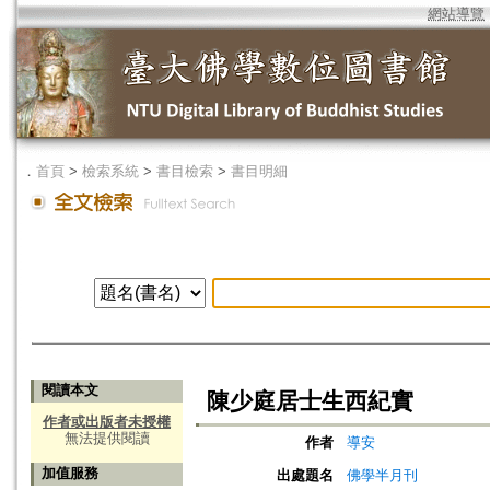
網站導覽
．
首頁
>
檢索系統
>
書目檢索
>
書目明細
閱讀本文
陳少庭居士生西紀實
作者或出版者未授權
無法提供閱讀
作者
導安
加值服務
出處題名
佛學半月刊