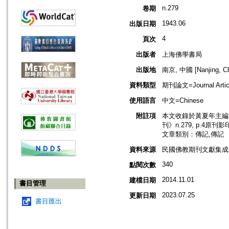
n.279
卷期
1943.06
出版日期
4
頁次
出版者
上海佛學書局
出版地
南京, 中國 [Nanjing, Ch
資料類型
期刊論文=Journal Artic
使用語言
中文=Chinese
附註項
本文收錄於黃夏年主編，2
刊》n.279, p.4原刊
文章類別：傳記,傳記
資料來源
民國佛教期刊文獻集成補編
340
點閱次數
2014.11.01
建檔日期
書目管理
2023.07.25
更新日期
書目匯出