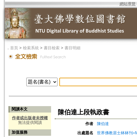
網站導覽
．
首頁
>
檢索系統
>
書目檢索
>
書目明細
閱讀本文
陳伯達上段執政書
作者或出版者未授權
無法提供閱讀
作者
陳伯達
加值服務
出處題名
世界佛教居士林林刊=Magazine