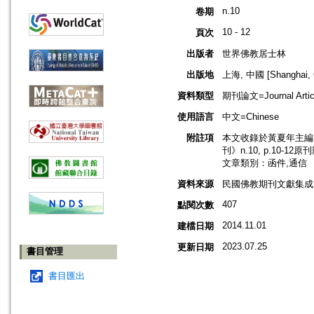
n.10
卷期
10 - 12
頁次
出版者
世界佛教居士林
出版地
上海, 中國 [Shanghai, 
資料類型
期刊論文=Journal Artic
使用語言
中文=Chinese
附註項
本文收錄於黃夏年主編，2
刊》n.10, p.10-12
文章類別：函件,通信
資料來源
民國佛教期刊文獻集成 v
407
點閱次數
2014.11.01
建檔日期
2023.07.25
更新日期
書目管理
書目匯出