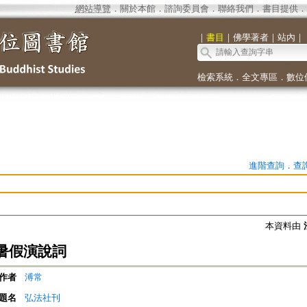
網站導覽
．
關於本館
．
諮詢委員會
．
聯絡我們
．
書目提供
．
｜
書目
｜
佛學著者
｜
站內
｜
檢索系統
．
全文專區
．
數位
進階查詢
．
查
本資料由
暑假演說詞
作者
溥常
題名
弘法社刊