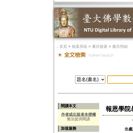
．
首頁
>
檢索系統
>
書目檢索
>
書目明細
閱讀本文
報恩學院
作者或出版者未授權
無法提供閱讀
加值服務
出處