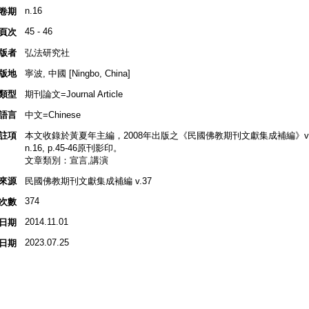
n.16
卷期
45 - 46
頁次
版者
弘法研究社
版地
寧波, 中國 [Ningbo, China]
類型
期刊論文=Journal Article
語言
中文=Chinese
註項
本文收錄於黃夏年主編，2008年出版之《民國佛教期刊文獻集成補編》v.37,
n.16, p.45-46原刊影印。
文章類別：宣言,講演
來源
民國佛教期刊文獻集成補編 v.37
374
次數
2014.11.01
日期
2023.07.25
日期