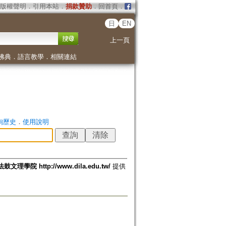
版權聲明
．
引用本站
．
捐款贊助
．
回首頁
．
日
EN
上一頁
佛典
．
語言教學
．
相關連結
詢歷史
．
使用說明
法鼓文理學院 http://www.dila.edu.tw/
提供