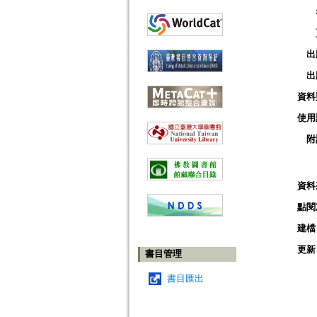
出
出
資料
使用
附
資料
點閱
建檔
更新
書目管理
書目匯出