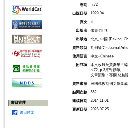
n.72
卷期
1929.04
出版日期
3
頁次
出版者
佛寶旬刊社
出版地
北京, 中國 [Peking, Ch
資料類型
期刊論文=Journal Artic
使用語言
中文=Chinese
附註項
本文收錄於黃夏年主編，2
n.72, p.3原刊影印。
文章類別：專欄,慈航
資料來源
民國佛教期刊文獻集成補編
352
點閱次數
2014.11.01
建檔日期
書目管理
2023.07.25
更新日期
書目匯出