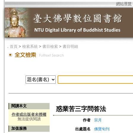
網站導覽
．
首頁
>
檢索系統
>
書目檢索
>
書目明細
閱讀本文
惑業苦三字問答法
作者或出版者未授權
無法提供閱讀
作者
宗月
加值服務
出處題名
佛寶旬刊