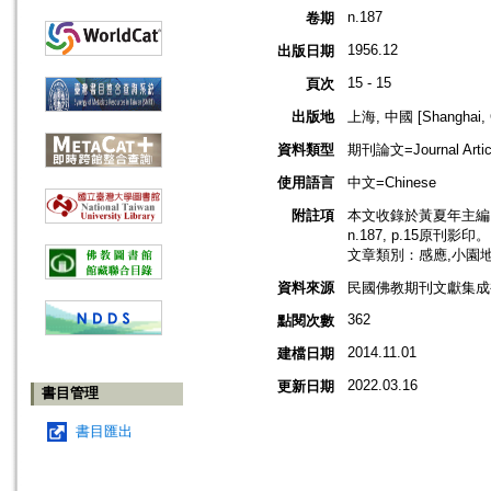
n.187
卷期
1956.12
出版日期
15 - 15
頁次
出版地
上海, 中國 [Shanghai, 
資料類型
期刊論文=Journal Artic
使用語言
中文=Chinese
附註項
本文收錄於黃夏年主編，2
n.187, p.15原刊影印。
文章類別：感應,小園
資料來源
民國佛教期刊文獻集成補編
362
點閱次數
2014.11.01
建檔日期
2022.03.16
更新日期
書目管理
書目匯出