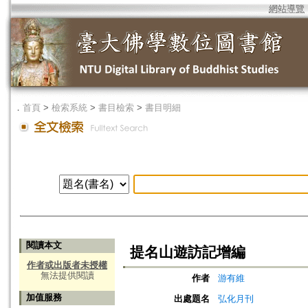
網站導覽
．
首頁
>
檢索系統
>
書目檢索
>
書目明細
閱讀本文
提名山遊訪記增編
作者或出版者未授權
無法提供閱讀
作者
游有維
加值服務
出處題名
弘化月刊