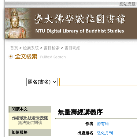
網站導覽
．
首頁
>
檢索系統
>
書目檢索
>
書目明細
閱讀本文
無量壽經講義序
作者或出版者未授權
無法提供閱讀
作者
游有維
加值服務
出處題名
弘化月刊