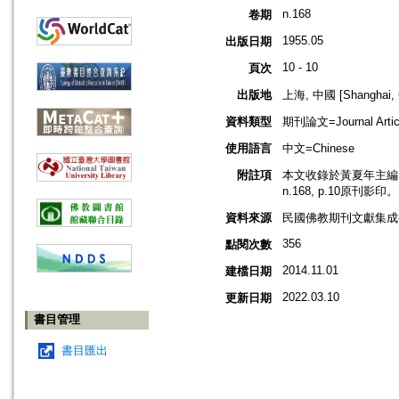
n.168
卷期
1955.05
出版日期
10 - 10
頁次
出版地
上海, 中國 [Shanghai, 
資料類型
期刊論文=Journal Artic
使用語言
中文=Chinese
附註項
本文收錄於黃夏年主編，2
n.168, p.10原刊影印。
資料來源
民國佛教期刊文獻集成補編
356
點閱次數
2014.11.01
建檔日期
2022.03.10
更新日期
書目管理
書目匯出