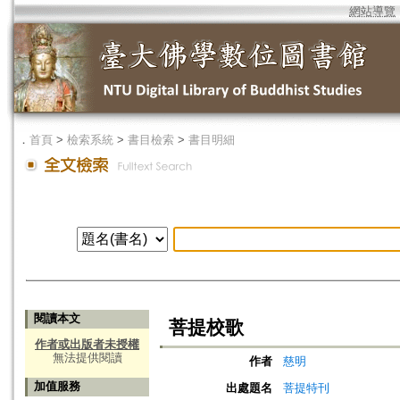
網站導覽
．
首頁
>
檢索系統
>
書目檢索
>
書目明細
閱讀本文
菩提校歌
作者或出版者未授權
無法提供閱讀
作者
慈明
加值服務
出處題名
菩提特刊