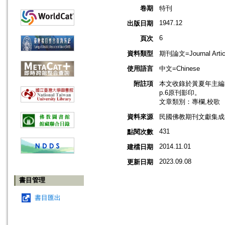
卷期
特刊
1947.12
出版日期
6
頁次
資料類型
期刊論文=Journal Artic
使用語言
中文=Chinese
附註項
本文收錄於黃夏年主編，2
p.6原刊影印。
文章類別：專欄,校歌
資料來源
民國佛教期刊文獻集成補編
431
點閱次數
2014.11.01
建檔日期
2023.09.08
更新日期
書目管理
書目匯出