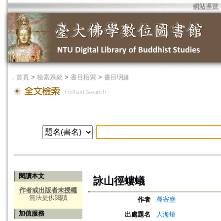
網站導覽
．
首頁
>
檢索系統
>
書目檢索
>
書目明細
閱讀本文
詠山徑螻蟻
作者或出版者未授權
無法提供閱讀
作者
釋寄塵
加值服務
出處題名
人海燈