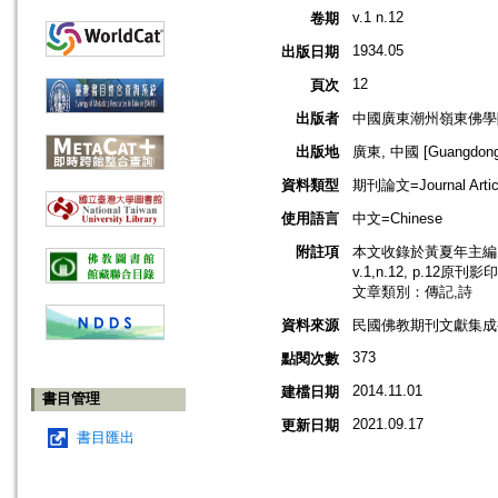
v.1 n.12
卷期
1934.05
出版日期
12
頁次
出版者
中國廣東潮州嶺東佛學
出版地
廣東, 中國 [Guangdong,
資料類型
期刊論文=Journal Artic
使用語言
中文=Chinese
附註項
本文收錄於黃夏年主編，2
v.1,n.12, p.12原刊影
文章類別：傳記,詩
資料來源
民國佛教期刊文獻集成補編
373
點閱次數
2014.11.01
建檔日期
書目管理
2021.09.17
更新日期
書目匯出