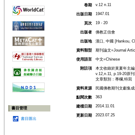
v.12 n.11
卷期
1947.01
出版日期
19 - 20
頁次
出版者
佛教正信會
出版地
漢口, 中國 [Hankou, Ch
資料類型
期刊論文=Journal Artic
使用語言
中文=Chinese
附註項
本文收錄於黃夏年主編，2
v.12,n.11, p.19-2
文章類別：專欄,特寫
資料來源
民國佛教期刊文獻集成補編
363
點閱次數
2014.11.01
建檔日期
書目管理
2023.07.25
更新日期
書目匯出