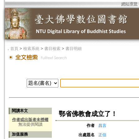
網站導覽
．
首頁
>
檢索系統
>
書目檢索
>
書目明細
閱讀本文
鄂省佛教會成立了！
作者或出版者未授權
無法提供閱讀
作者
昌言
加值服務
出處題名
正信