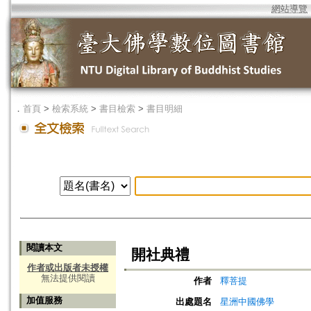
網站導覽
．
首頁
>
檢索系統
>
書目檢索
>
書目明細
閱讀本文
開社典禮
作者或出版者未授權
無法提供閱讀
作者
釋菩提
加值服務
出處題名
星洲中國佛學