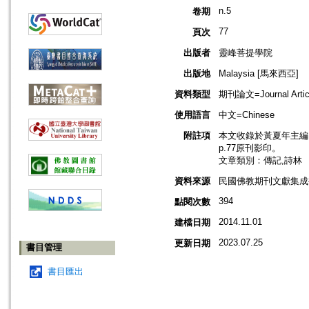
n.5
卷期
77
頁次
出版者
靈峰菩提學院
出版地
Malaysia [馬來西亞]
資料類型
期刊論文=Journal Artic
使用語言
中文=Chinese
附註項
本文收錄於黃夏年主編，2
p.77原刊影印。
文章類別：傳記,詩林
資料來源
民國佛教期刊文獻集成補編
394
點閱次數
2014.11.01
建檔日期
2023.07.25
更新日期
書目管理
書目匯出