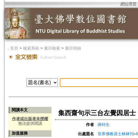
網站導覽
．
首頁
>
檢索系統
>
書目檢索
>
書目明細
閱讀本文
集西齋句示三台左覺因居士
作者或出版者未授權
無法提供閱讀
作者
蔣特生
加值服務
出處題名
世界佛教居士林林刊=Magazine