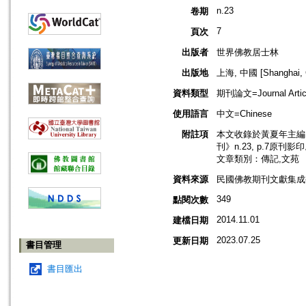
n.23
卷期
7
頁次
出版者
世界佛教居士林
出版地
上海, 中國 [Shanghai, 
資料類型
期刊論文=Journal Artic
使用語言
中文=Chinese
附註項
本文收錄於黃夏年主編，
刊》n.23, p.7原刊影
文章類別：傳記,文苑
資料來源
民國佛教期刊文獻集成補編
349
點閱次數
2014.11.01
建檔日期
2023.07.25
更新日期
書目管理
書目匯出