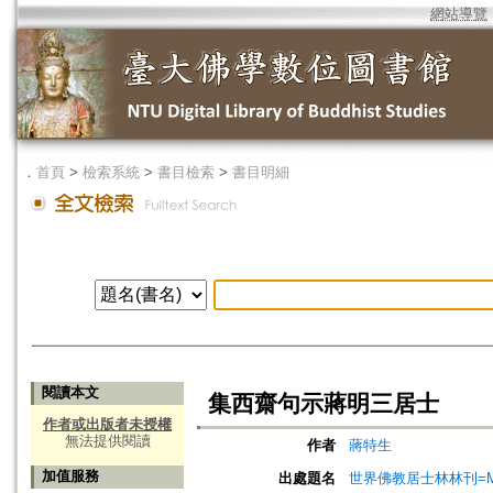
網站導覽
．
首頁
>
檢索系統
>
書目檢索
>
書目明細
閱讀本文
集西齋句示蔣明三居士
作者或出版者未授權
無法提供閱讀
作者
蔣特生
加值服務
出處題名
世界佛教居士林林刊=Magazine