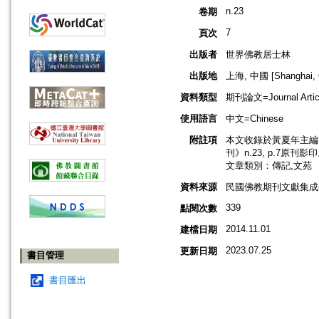
n.23
卷期
7
頁次
出版者
世界佛教居士林
出版地
上海, 中國 [Shanghai, 
資料類型
期刊論文=Journal Artic
使用語言
中文=Chinese
附註項
本文收錄於黃夏年主編，
刊》n.23, p.7原刊影
文章類別：傳記,文苑
資料來源
民國佛教期刊文獻集成補編
339
點閱次數
2014.11.01
建檔日期
2023.07.25
更新日期
書目管理
書目匯出