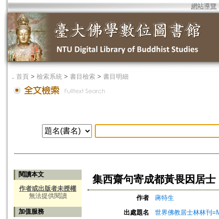
網站導覽
．
首頁
>
檢索系統
>
書目檢索
>
書目明細
閱讀本文
集西齋句寄成都黃畏因居士
作者或出版者未授權
無法提供閱讀
作者
蔣特生
加值服務
出處題名
世界佛教居士林林刊=Magazine