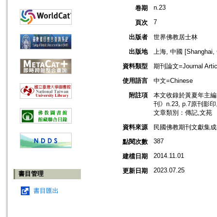
n.23
卷期
7
頁次
出版者
世界佛教居士林
出版地
上海, 中國 [Shanghai, 
資料類型
期刊論文=Journal Artic
使用語言
中文=Chinese
附註項
本文收錄於黃夏年主編，
刊》n.23, p.7原刊影
文章類別：傳記,文苑
資料來源
民國佛教期刊文獻集成補編
387
點閱次數
2014.11.01
建檔日期
2023.07.25
更新日期
書目管理
書目匯出