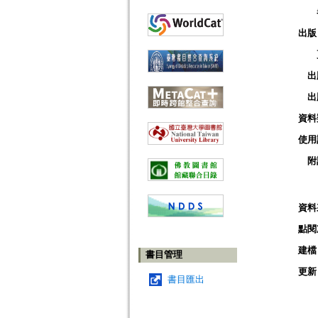
出版
出
出
資料
使用
附
資料
點閱
建檔
書目管理
更新
書目匯出