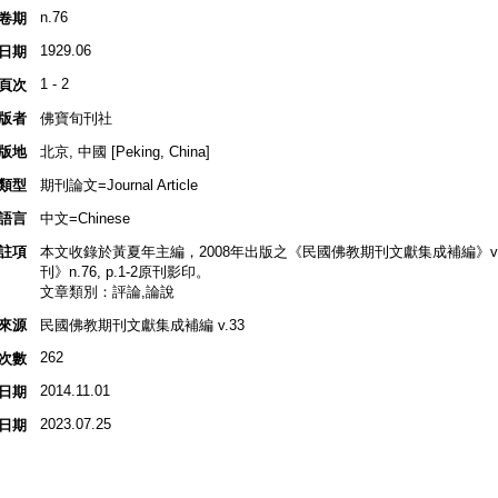
n.76
卷期
1929.06
日期
1 - 2
頁次
版者
佛寶旬刊社
版地
北京, 中國 [Peking, China]
類型
期刊論文=Journal Article
語言
中文=Chinese
註項
本文收錄於黃夏年主編，2008年出版之《民國佛教期刊文獻集成補編》v.33, p
刊》n.76, p.1-2原刊影印。
文章類別：評論,論說
來源
民國佛教期刊文獻集成補編 v.33
262
次數
2014.11.01
日期
2023.07.25
日期