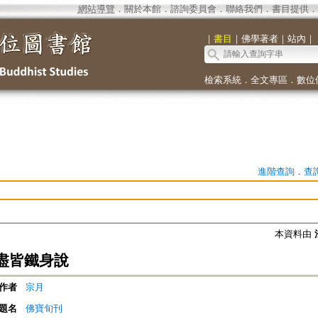
網站導覽
．
關於本館
．
諮詢委員會
．
聯絡我們
．
書目提供
．
｜
書目
｜
佛學著者
｜
站內
｜
檢索系統
．
全文專區
．
數位
進階查詢
．
查
本資料由
盡皆鐵身說
作者
宗月
題名
佛寶旬刊