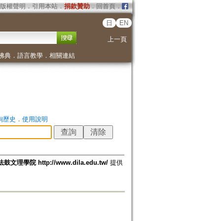
版權聲明
．
引用本站
．
捐款贊助
．
回首頁
．
日
EN
上一頁
佛典
．
語言教學
．
相關連結
詢歷史
．
使用說明
法鼓文理學院 http://www.dila.edu.tw/
提供