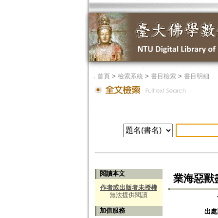
．
首頁
>
檢索系統
>
書目檢索
>
書目明細
閱讀本文
業海惡獸
作者或出版者未授權
無法提供閱讀
加值服務
出處