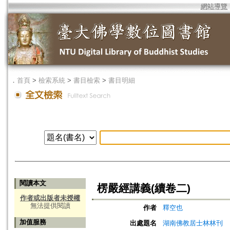
網站導覽
．
首頁
>
檢索系統
>
書目檢索
>
書目明細
閱讀本文
楞嚴經講義(續卷二)
作者或出版者未授權
無法提供閱讀
作者
釋空也
加值服務
出處題名
湖南佛教居士林林刊