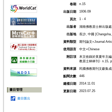
n.15
卷期
1936.09
出版日期
1 - 4
頁次
出版者
湖南佛教居士林出版處
出版地
長沙, 中國 [Changsha, 
資料類型
期刊論文=Journal Artic
使用語言
中文=Chinese
附註項
本文收錄於黃夏年主編，2
教居士林林刊》n.15, 
資料來源
民國佛教期刊文獻集成補編
446
點閱次數
2014.11.01
建檔日期
書目管理
2023.07.25
更新日期
書目匯出