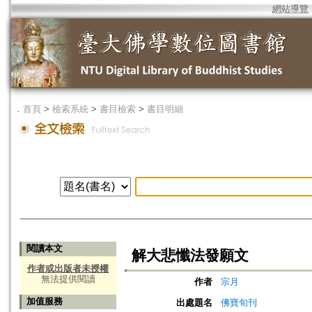
網站導覽
．
首頁
>
檢索系統
>
書目檢索
>
書目明細
閱讀本文
解大悲懺法發願文
作者或出版者未授權
無法提供閱讀
作者
宗月
加值服務
出處題名
佛寶旬刊