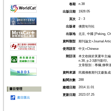
n.38
卷期
1928.05
出版日期
2 - 3
頁次
出版者
佛寶旬刊社
出版地
北京, 中國 [Peking, Ch
資料類型
期刊論文=Journal Artic
使用語言
中文=Chinese
附註項
本文收錄於黃夏年主編，2
n.38, p.2-3原刊影印。
文章類別：專欄,佛學
資料來源
民國佛教期刊文獻集成補編
288
點閱次數
2014.11.01
建檔日期
書目管理
2023.07.25
更新日期
書目匯出