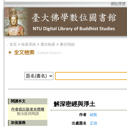
網站導覽
．
首頁
>
檢索系統
>
書目檢索
>
書目明細
閱讀本文
解深密經與淨土
作者或出版者未授權
無法提供閱讀
作者
紹奘
加值服務
出處題名
正信