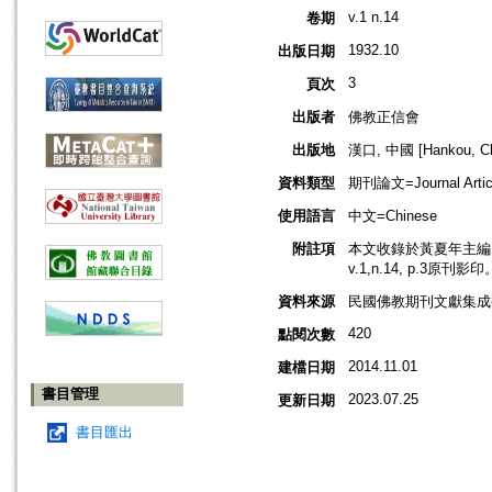
v.1 n.14
卷期
1932.10
出版日期
3
頁次
出版者
佛教正信會
出版地
漢口, 中國 [Hankou, Ch
資料類型
期刊論文=Journal Artic
使用語言
中文=Chinese
附註項
本文收錄於黃夏年主編，2
v.1,n.14, p.3原刊影印
資料來源
民國佛教期刊文獻集成補編
420
點閱次數
2014.11.01
建檔日期
書目管理
2023.07.25
更新日期
書目匯出