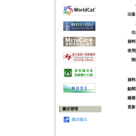
出版
出
資料
使用
附
資料
點閱
建檔
更新
書目管理
書目匯出