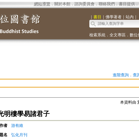
網站導覽
．
關於本館
．
諮詢委員會
．
聯絡我們
．
書目提供
．
｜
書目
｜
佛學著者
｜
站內
｜
檢索系統
．
全文專區
．
數位
進階查詢
．
查
本資料由
光明樓學易諸君子
作者
游有維
題名
弘化月刊