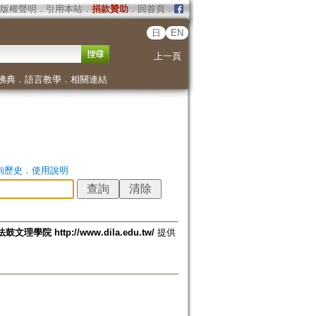
版權聲明
．
引用本站
．
捐款贊助
．
回首頁
．
日
EN
上一頁
佛典
．
語言教學
．
相關連結
詢歷史
．
使用說明
法鼓文理學院 http://www.dila.edu.tw/
提供