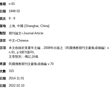
n.81
卷期
1948.02
日期
9 - 9
頁次
版地
上海, 中國 [Shanghai, China]
類型
期刊論文=Journal Article
語言
中文=Chinese
註項
本文收錄於黃夏年主編，2008年出版之《民國佛教期刊文獻集成補編》v.70, 
n.81, p.9原刊影印。
文章類別：傳記,詩偈
來源
民國佛教期刊文獻集成補編 v.70
315
次數
2014.11.01
日期
2022.02.10
日期