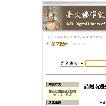
．
首頁
>
檢索系統
>
書目檢索
>
書目明細
閱讀本文
詩贈南通
作者或出版者未授權
無法提供閱讀
加值服務
出處