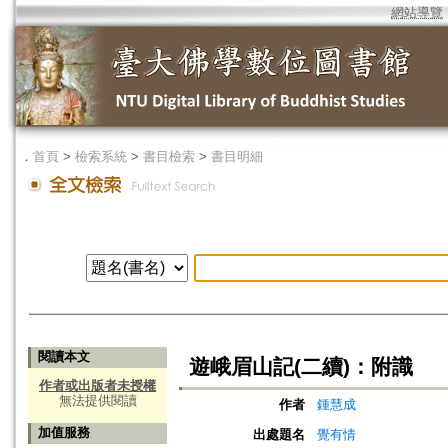
網站導覽
．
首頁
>
檢索系統
>
書目檢索
>
書目明細
閱讀本文
遊峨眉山記(二續)：附識
作者或出版者未授權
無法提供閱讀
作者
鍾慧成
加值服務
出處題名
覺有情