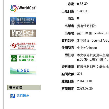
n.38-39
卷期
1941.05
出版日期
8
頁次
出版者
覺有情月刊社
出版地
蘇州, 中國 [Suzhou, Ch
資料類型
期刊論文=Journal Artic
使用語言
中文=Chinese
附註項
本文收錄於黃夏年主編，2
n.38-39, p.8原刊影印
資料來源
民國佛教期刊文獻集成補編
321
點閱次數
2014.11.01
建檔日期
書目管理
2023.07.25
更新日期
書目匯出