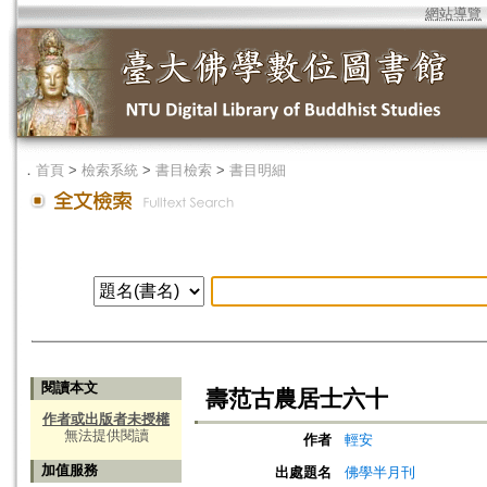
網站導覽
．
首頁
>
檢索系統
>
書目檢索
>
書目明細
閱讀本文
壽范古農居士六十
作者或出版者未授權
無法提供閱讀
作者
輕安
加值服務
出處題名
佛學半月刊