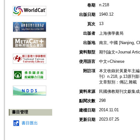
n.218
卷期
1940.12
出版日期
13
頁次
出版者
上海佛學書局
出版地
南京, 中國 [Nanjing, Ch
資料類型
期刊論文=Journal Artic
使用語言
中文=Chinese
附註項
本文收錄於黃夏年主編，2
刊》n.218, p.13原刊
文章類別：傳記,雜載
資料來源
民國佛教期刊文獻集成補編
298
點閱次數
2014.11.01
建檔日期
書目管理
2023.07.25
更新日期
書目匯出