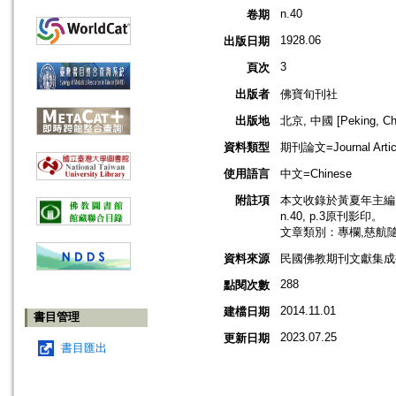
n.40
卷期
1928.06
出版日期
3
頁次
出版者
佛寶旬刊社
出版地
北京, 中國 [Peking, Ch
資料類型
期刊論文=Journal Artic
使用語言
中文=Chinese
附註項
本文收錄於黃夏年主編，2
n.40, p.3原刊影印。
文章類別：專欄,慈航
資料來源
民國佛教期刊文獻集成補編
288
點閱次數
2014.11.01
建檔日期
書目管理
2023.07.25
更新日期
書目匯出