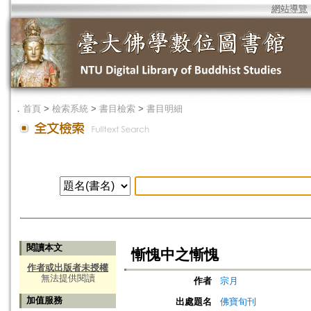
網站導覽
．
首頁
>
檢索系統
>
書目檢索
>
書目明細
閱讀本文
慚愧中之慚愧
作者或出版者未授權
無法提供閱讀
作者
宗月
加值服務
出處題名
佛寶旬刊