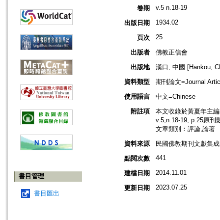
v.5 n.18-19
卷期
1934.02
出版日期
25
頁次
出版者
佛教正信會
出版地
漢口, 中國 [Hankou, Ch
資料類型
期刊論文=Journal Artic
使用語言
中文=Chinese
附註項
本文收錄於黃夏年主編，2
v.5,n.18-19, p.25
文章類別：評論,論著
資料來源
民國佛教期刊文獻集成補編
441
點閱次數
2014.11.01
建檔日期
書目管理
2023.07.25
更新日期
書目匯出