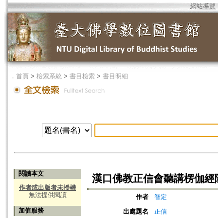
網站導覽
．
首頁
>
檢索系統
>
書目檢索
>
書目明細
閱讀本文
漢口佛教正信會聽講楞伽經
作者或出版者未授權
無法提供閱讀
作者
智定
加值服務
出處題名
正信