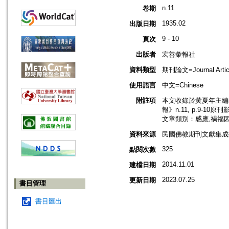
n.11
卷期
1935.02
出版日期
9 - 10
頁次
出版者
宏善彙報社
資料類型
期刊論文=Journal Artic
使用語言
中文=Chinese
附註項
本文收錄於黃夏年主編，2
報》n.11, p.9-10原
文章類別：感應,禍福
資料來源
民國佛教期刊文獻集成補編
325
點閱次數
2014.11.01
建檔日期
2023.07.25
更新日期
書目管理
書目匯出