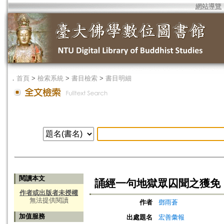
網站導覽
．
首頁
>
檢索系統
>
書目檢索
>
書目明細
閱讀本文
誦經一句地獄眾囚聞之獲免
作者或出版者未授權
無法提供閱讀
作者
鄧雨蒼
加值服務
出處題名
宏善彙報