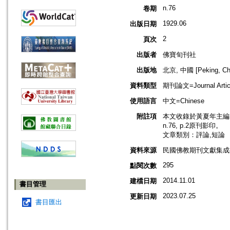
n.76
卷期
1929.06
出版日期
2
頁次
出版者
佛寶旬刊社
出版地
北京, 中國 [Peking, Ch
資料類型
期刊論文=Journal Artic
使用語言
中文=Chinese
附註項
本文收錄於黃夏年主編，2
n.76, p.2原刊影印。
文章類別：評論,短論
資料來源
民國佛教期刊文獻集成補編
295
點閱次數
2014.11.01
建檔日期
書目管理
2023.07.25
更新日期
書目匯出