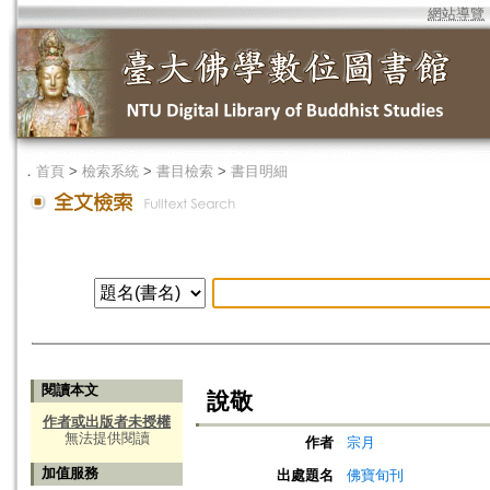
網站導覽
．
首頁
>
檢索系統
>
書目檢索
>
書目明細
閱讀本文
說敬
作者或出版者未授權
無法提供閱讀
作者
宗月
加值服務
出處題名
佛寶旬刊